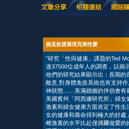
挑逗欲望展現完美性愛
"研究「性與健康」課題的Ted M
達37500位成年人的調查，以
他們的研究結果顯示出：長期的
敵意,對身體免疫系統也有支持
神狀態……美滿婚姻的伴侶會有最
美國賓州「阿西娜研究所」婦女健康中心
激素和婦女健康方面肯定了性生
女的健康和壽命得到極大的好處
雌激素的水平比起僅偶爾做愛的