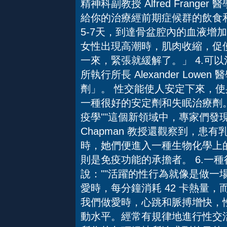
精神科副教授 Alfred Fran
給你的治療經前期症候群的飲食
5-7天，到達骨盆腔內的血液增
女性出現高潮時，肌肉收縮，促
一來，緊張就緩解了。」 4.可
所執行所長 Alexander Lo
劑」。 性交能使人安定下來，
一種很好的安定劑和失眠治療劑。5
疫學""這個新領域中，專家們發
Chapman 教授還觀察到，患
時，她們便進入一種生物化學上的
則是免疫功能的承擔者。 6.一種很
說：""活躍的性行為就像是做一場
愛時，每分鐘消耗 42 卡熱量，
我們做愛時，心跳和脈搏增快，
動水平。經常有規律地進行性交